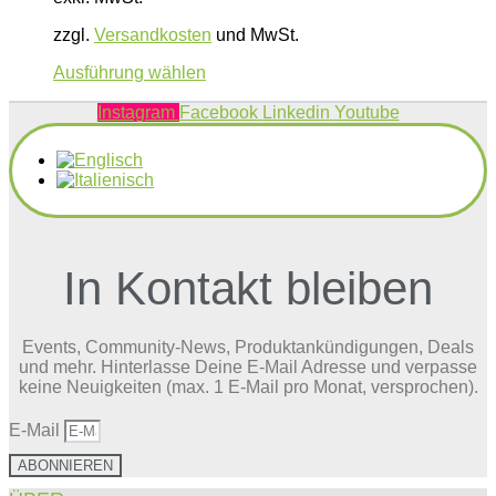
zzgl.
Versandkosten
und MwSt.
Dieses
Ausführung wählen
Produkt
weist
Instagram
Facebook
Linkedin
Youtube
mehrere
Varianten
auf.
Die
Optionen
können
auf
der
In Kontakt bleiben
Produktseite
gewählt
werden
Events, Community-News, Produktankündigungen, Deals
und mehr. Hinterlasse Deine E-Mail Adresse und verpasse
keine Neuigkeiten (max. 1 E-Mail pro Monat, versprochen).
E-Mail
ABONNIEREN